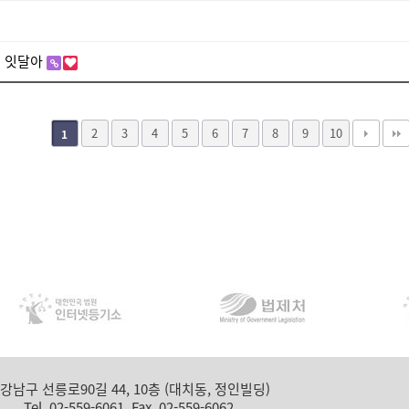
해 잇달아
2
3
4
5
6
7
8
9
10
1
 강남구 선릉로90길 44, 10층 (대치동, 정인빌딩)
9-6061 Fax. 02-559-6062