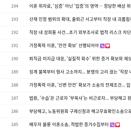
194
이혼 위자료, ‘심증’ 아닌 ‘입증’의 영역… 정당한 배상 
193
산재 인정 범위의 확대, 출퇴근 사고부터 직장 내 괴롭
192
직장 내 성희롱 사건...초기 외부조사로 법적 리스크 차
191
가정폭력 이혼, ‘안전 확보’ 선행되어야
190
퇴직금 미지급 대응, '실질적 회수' 위한 증거 확보와 제
189
징계 불복부터 형사 고소까지... 분쟁의 고리 끊는 ‘직장
188
가정폭력 이혼, ‘신변 안전’ 확보가 소송의 전제조건...
187
법원, '수습'은 근로자 '부목사'는 비근로자... 부당해고
186
부당해고, 노동위원회 구제신청과 해고무효확인소송으
185
배우자 불륜 이혼소송, 적법한 증거수집부터