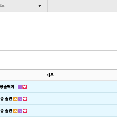
보도
▼
제목
용 창출해야"
방송 출연
방송 출연