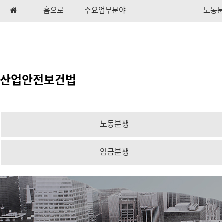
홈으로
주요업무분야
노동
산업안전보건법
노동분쟁
임금분쟁