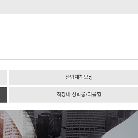
산업재해보상
직장내 성희롱/괴롭힘