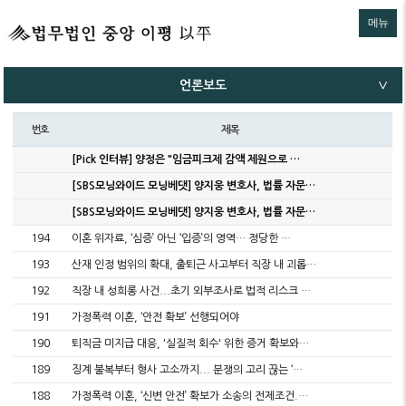
메뉴
언론보도
∨
번호
제목
[Pick 인터뷰] 양정은 "임금피크제 감액 제원으로 …
[SBS모닝와이드 모닝베댓] 양지웅 변호사, 법률 자문…
[SBS모닝와이드 모닝베댓] 양지웅 변호사, 법률 자문…
194
이혼 위자료, ‘심증’ 아닌 ‘입증’의 영역… 정당한 …
193
산재 인정 범위의 확대, 출퇴근 사고부터 직장 내 괴롭…
192
직장 내 성희롱 사건...초기 외부조사로 법적 리스크 …
191
가정폭력 이혼, ‘안전 확보’ 선행되어야
190
퇴직금 미지급 대응, '실질적 회수' 위한 증거 확보와…
189
징계 불복부터 형사 고소까지... 분쟁의 고리 끊는 ‘…
188
가정폭력 이혼, ‘신변 안전’ 확보가 소송의 전제조건.…