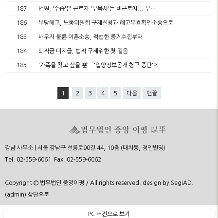
187
법원, '수습'은 근로자 '부목사'는 비근로자... 부…
186
부당해고, 노동위원회 구제신청과 해고무효확인소송으로
185
배우자 불륜 이혼소송, 적법한 증거수집부터
184
퇴직금 미지급, 법적 구제위한 첫 걸음
183
'가족을 찾고 싶을 뿐'…'입양정보공개 청구 중단'에 …
1
2
3
4
5
다음
맨끝
강남 사무소 | 서울 강남구 선릉로90길 44, 10층 (대치동, 정인빌딩)
Tel. 02-559-6061 Fax. 02-559-6062
Copyright © 법무법인 중앙이평 / All rights reserved. design by
SegiAD
.
(admin)
상단으로
PC 버전으로 보기